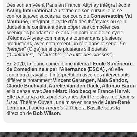
Dès son arrivée à Paris en France, Altynay intégra l'école
Acting International
. Au terme de son cursus, elle se
confronta avec succès au concours du
Conservatoire Val
Maubuée
, intégrant le cycle d'études théâtrales au sein
duquel elle continua à développer ses compétences
scéniques pendant deux ans. En parallèle de ce cycle
d'études, Altynay commença à tourner dans plusieurs
productions, avec notamment, un rôle dans la série "
En
thérapie
" (Olga) ainsi que plusieurs silhouettes
(
"Continuer", "Irréductible","La lutte des classes"
).
En 2020, la jeune comédienne intégra
l'Ecole Supérieure
de Comédien.ne.s par l’Alternance (ESCA)
, où elle
continua à travailler l’interprétation avec des intervenants
différents notamment
Vincent Garanger , Maïa Sandoz,
Claude Buchvald, Aurélie Van den Daele, Alfonso Baron
et la danse avec
Jean-Marc Hoolbecq
et
France Hervé
.
Elle participa à des projets variés dont le festival de
Jamais
Lu
au Théâtre Ouvert , une mise en scène de
Jean-René
Lemoine
, l’opéra
Turandot
à l’Opera Bastille sous la
direction de
Bob Wilson
.