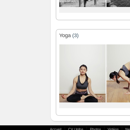
Yoga
(3)
Accueil
CV / Infos
Photos
Vidéos
N