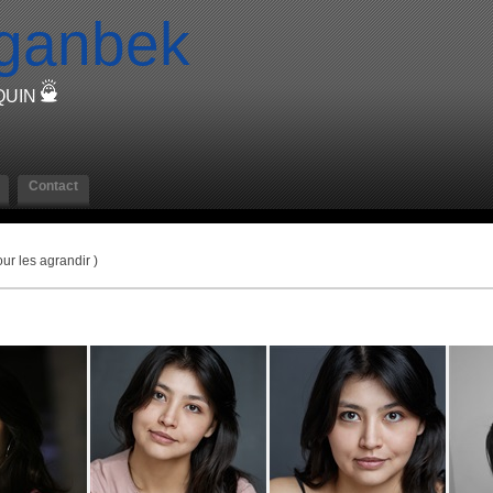
ganbek
QUIN
Contact
ur les agrandir )