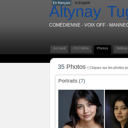
En français
In English
Altynay
Tu
COMÉDIENNE - VOIX OFF - MANNE
Accueil
CV / Infos
Photos
Vidéos
35
Photos
( Cliquez sur les photos po
Portraits
(7)